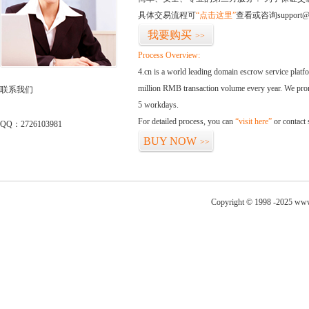
具体交易流程可
“点击这里”
查看或咨询support@
我要购买
>>
Process Overview:
4.cn is a world leading domain escrow service plat
million RMB transaction volume every year. We promi
联系我们
5 workdays.
For detailed process, you can
“visit here”
or contact
QQ：2726103981
BUY NOW
>>
Copyright © 1998 -2025 www